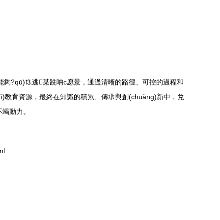
理，能夠?qū)⒔逃某跣呐c愿景，通過清晰的路徑、可控的過程和
(zhì)教育資源，最終在知識的積累、傳承與創(chuàng)新中，兌
供不竭動力。
ml