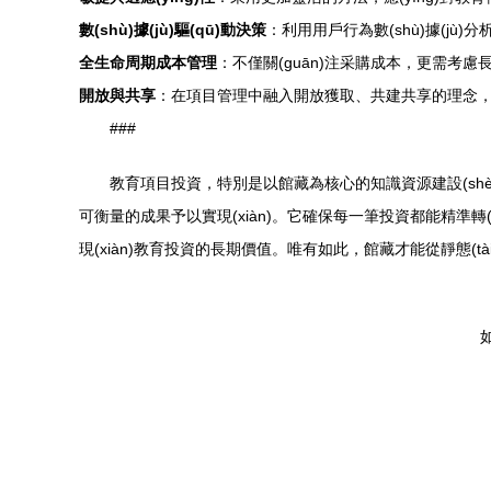
數(shù)據(jù)驅(qū)動決策
：利用用戶行為數(shù)據(jù)分
全生命周期成本管理
：不僅關(guān)注采購成本，更需考
開放與共享
：在項目管理中融入開放獲取、共建共享的理念
###
教育項目投資，特別是以館藏為核心的知識資源建設(shè)
可衡量的成果予以實現(xiàn)。它確保每一筆投資都能精準轉(zhu
現(xiàn)教育投資的長期價值。唯有如此，館藏才能從靜態(tài
如