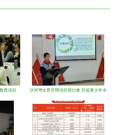
 教育項目
沙河灣水育空間項目研討會 共筑青少年水
環(huán)境教育的創(chuàng)新愿景