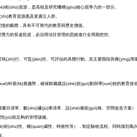
é)術(shù)資源，是高校及研究機構(gòu)核心競爭力的一部分。
質(zhì)教育資源惠及更廣泛人群。
記憶的載體，具有不可替代的教育與歷史價值。
量與科研潛力的長遠投資，必須用項目管理的思維進行全周期把控。
為可執(zhí)行、可監(jiān)控、可評估的具體行動。其主要階段與應(yīng)
xué)科發(fā)展趨勢，確保館藏建設(shè)規(guī)劃與學(xué)校的教育
清單、數(shù)據(jù)庫清單、設(shè)備規(guī)格、空間改造方案
，需預(yù)留足夠的管理儲備。
術(shù)性、權(quán)威性、時效性等），制定驗收流程。同時識別風(fēng
)案。