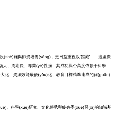
(shè)施與師資培養(yǎng)，更日益重視以‘館藏’——這里廣
資金額大、周期長、專業(yè)性強，其成功與否高度依賴于科學
大化、資源效能最優(yōu)化、教育目標精準達成的關(guān)
)、科學(xué)研究、文化傳承與終身學(xué)習(xí)的知識基