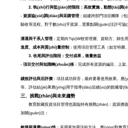
2. 執(zhí)行與監(jiān)控階段：高效實施，動態(tài)調(d
-
資源協(xié)調(diào)與采購管理
：組建跨部門項目團隊（包括圖
驗收等流程。對于數(shù)字資源，需重點關(guān)注許可協(x
溝通與干系人管理
：定期向?qū)W校管理層、資助方、師生用
進度、成本與質(zhì)量控制
：使用項目管理工具（如甘特圖、看
3. 收尾與評估階段：交付成果，衡量效益
-
項目交付與知識轉(zhuǎn)移
：完成所有資源的編目、上架、系
績效評估與后評價
：項目成功與否，最終要看使用效果。應(yī
等。評估結(jié)果應(yīng)用于指導(dǎo)后續(xù)的館藏發
三、挑戰(zhàn)與未來趨勢
教育館藏投資項目管理也面臨特有挑戰(zhàn)：資源價值評
加關(guān)注：
敏捷與適應(yīng)性
：采用更加靈活的方法，應(yīng)對教育