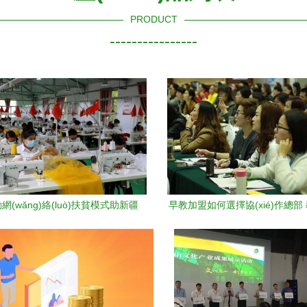
PRODUCT
----------------
(wǎng)絡(luò)扶貧模式助新疆
早教加盟如何選擇協(xié)作總部
掉貧困帽 教育項目投資鑄就脫貧
投資的實用指南
基石