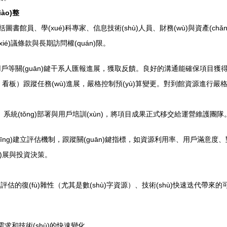
iào)整
書館員、學(xué)科專家、信息技術(shù)人員、財務(wù)與資產(chǎn
ié)議條款與長期訪問權(quán)限。
戶等關(guān)鍵干系人匯報進展，獲取反饋。良好的溝通能確保項目獲得持
板）跟蹤任務(wù)進展，嚴格控制預(yù)算變更。對到館資源進行嚴格的質
統(tǒng)部署與用戶培訓(xùn)，將項目成果正式移交給運營維護團隊
ng)建立評估機制，跟蹤關(guān)鍵指標，如資源利用率、用戶滿意度、
(fā)展與投資決策。
估的復(fù)雜性（尤其是數(shù)字資源）、技術(shù)快速迭代帶來的
需求和技術(shù)的快速變化。