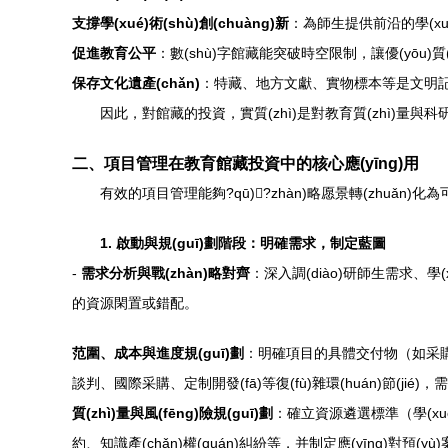
支撐學(xué)術(shù)創(chuàng)新
：為師生提供前沿的學(xu
促進教育公平
：數(shù)字館藏能突破時空限制，讓優(yōu)
保存文化遺產(chǎn)
：特藏、地方文獻、實物標本等是文明
因此，對館藏的投資，實質(zhì)是對教育質(zhì)
二、項目管理在教育館藏投資中的核心應(yīng)用
有效的項目管理能夠?qū)?zhàn)略愿景轉(zhuǎn)化
1. 啟動與規(guī)劃階段：明確需求，制定藍圖
-
需求分析與戰(zhàn)略對齊
：深入調(diào)研師生需求、學(
的資源閑置或錯配。
范圍、成本與進度規(guī)劃
：明確項目的具體交付物（如采購書目
談判、國際采購、定制開發(fā)等復(fù)雜環(huán)節(jié)
質(zhì)量與風(fēng)險規(guī)劃
：確立資源遴選標準（學(xué)
約、知識產(chǎn)權(quán)糾紛等，并制定應(yīng)對預(yù