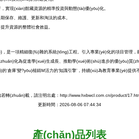
析，實現(xiàn)館藏資源的精準投資與動態(tài)優(yōu)化。
慮長期保存、維護、更新和淘汰的成本。
，提升資源的整體社會效益。
，是一項精細復(fù)雜的系統(tǒng)工程。引入專業(yè)化的項目管
ǎn)化為促進學(xué)生成長、推動學(xué)術(shù)進步的優(yōu)質
)的‘倉庫’變?yōu)槌錆M活力的‘知識引擎’，持續(xù)為教育事業(yè)提
若轉(zhuǎn)載，請注明出處：http://www.hxbwcl.com.cn/product/17.ht
更新時間：2026-08-06 07:44:34
產(chǎn)品列表