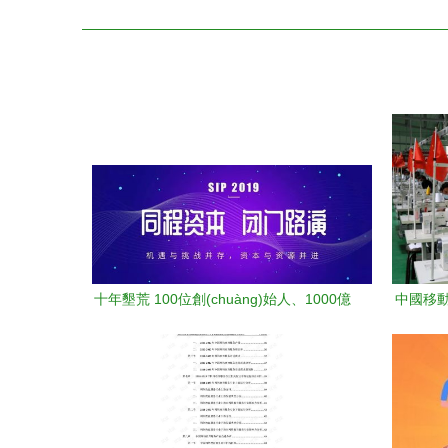
十年墾荒 100位創(chuàng)始人、1000億
中國移動網
市值與教育投資的新想象——同程資本閉
疏勒縣摘
門路演即將啟幕