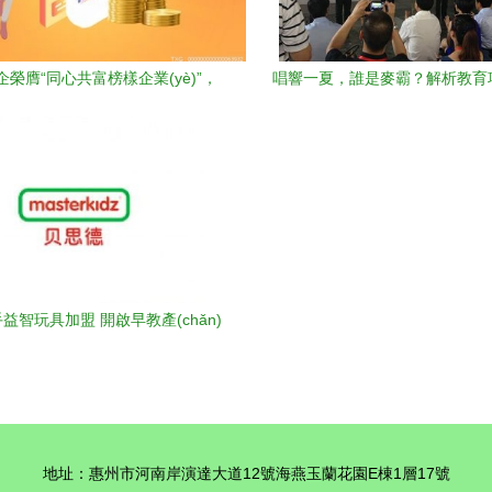
企榮膺“同心共富榜樣企業(yè)”，
唱響一夏，誰是麥霸？解析教育
娃哈哈教育投資成亮點
熱潮的背后因素——‘房天下大爆
獨家分析
益智玩具加盟 開啟早教產(chǎn)
業(yè)新藍海
地址：惠州市河南岸演達大道12號海燕玉蘭花園E棟1層17號