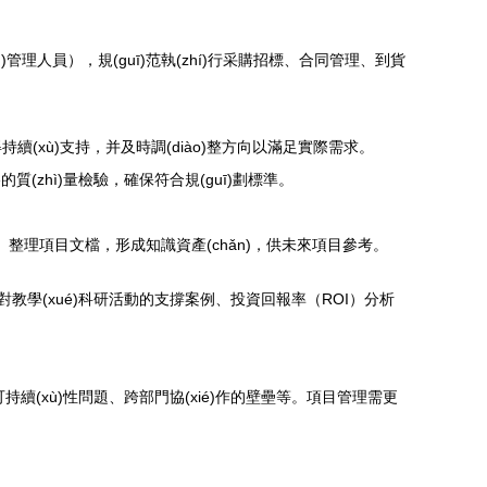
)管理人員），規(guī)范執(zhí)行采購招標、合同管理、到貨
續(xù)支持，并及時調(diào)整方向以滿足實際需求。
(zhì)量檢驗，確保符合規(guī)劃標準。
。整理項目文檔，形成知識資產(chǎn)，供未來項目參考。
對教學(xué)科研活動的支撐案例、投資回報率（ROI）分析
可持續(xù)性問題、跨部門協(xié)作的壁壘等。項目管理需更