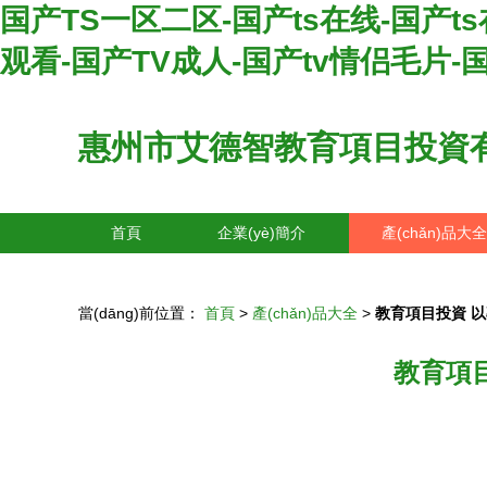
国产TS一区二区-国产ts在线-国产t
观看-国产TV成人-国产tv情侣毛片-
惠州市艾德智教育項目投資
首頁
企業(yè)簡介
產(chǎn)品大全
當(dāng)前位置：
首頁
>
產(chǎn)品大全
>
教育項目投資 以專
教育項目