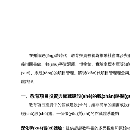
在知識經(jīng)濟時代，教育投資被視為推動社會進步與個人
義指圖書館、數(shù)字資源庫、博物館、實驗室標本庫等知識
(xué)、系統(tǒng)的項目管理。將現(xiàn)代項目管
鍵路徑。
一、教育項目投資與館藏建設(shè)的戰(zhàn)略關(guān
教育項目投資中的館藏建設(shè)，絕非簡單的圖書或設(shè
礎(chǔ)設(shè)施。一個優(yōu)質(zhì)的館藏體系能夠：
深化學(xué)習(xí)體驗
：提供超越教科書的多元視角和原始材料，