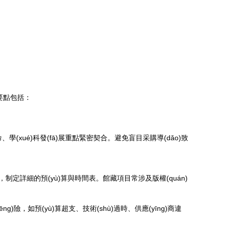
用要點包括：
使命、學(xué)科發(fā)展重點緊密契合。避免盲目采購導(dǎo)致
），制定詳細的預(yù)算與時間表。館藏項目常涉及版權(quán)
)險，如預(yù)算超支、技術(shù)過時、供應(yīng)商違