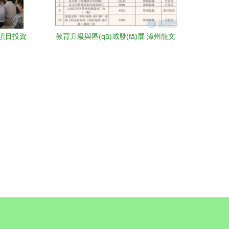
項目投資
教育升級與區(qū)域發(fā)展 漳州龍文
料’第九期
23.8億項目集中開竣工解析