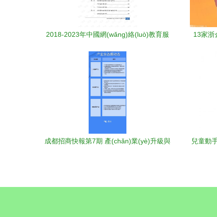
2018-2023年中國網(wǎng)絡(luò)教育服
13家浙
務(wù)項目行業(yè)市場深度調(diào)研及
投資戰(zhàn)略研究分析報告
成都招商快報第7期 產(chǎn)業(yè)升級與
兒童動手
教育投資雙輪驅(qū)動