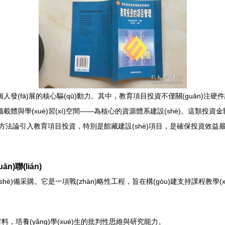
發(fā)展的核心驅(qū)動力。其中，教育項目投資不僅關(guān)注硬件設
載體與學(xué)習(xí)空間——為核心的資源體系建設(shè)。這類投
理理念與方法論引入教育項目投資，特別是館藏建設(shè)項目，是確保投資效益最
)聯(lián)
)備采購。它是一項戰(zhàn)略性工程，旨在構(gòu)建支持課程教學(xué
培養(yǎng)學(xué)生的批判性思維與研究能力。