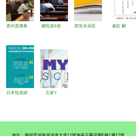
大蛋糕
值與創業路
新篇章
資規劃
徑
貴州貴澳集
總投資4億
西安未央區
秦虹 解
團赴蘄春考
元！棗莊市
特殊教育資
讀'十四
察教育項目
輔仁高級中
源分布與教
五'規劃，
投資，助力
學九月建成
育項目投資
展望房地產
區域教育發
投用，助力
方向探析
與教育項目
展
區域教育升
投資新格局
級
日本投資經
五家Y
營管理簽證
Combinator
新機遇 自
新晉教育科
創品牌護膚
技團隊 革
品、日化用
新教育的投
地址：惠州市河南岸演達大道12號海燕玉蘭花園E棟1層17號