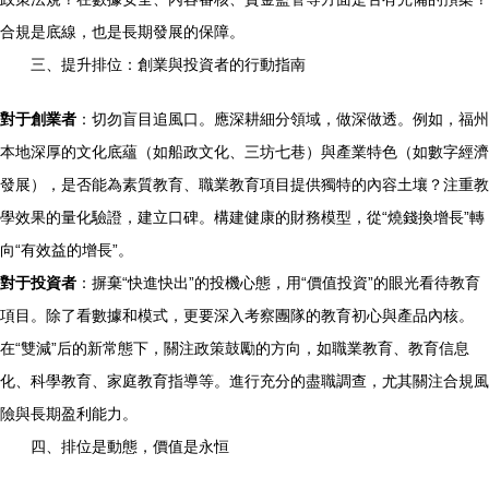
合規是底線，也是長期發展的保障。
三、提升排位：創業與投資者的行動指南
對于創業者
：切勿盲目追風口。應深耕細分領域，做深做透。例如，福州
本地深厚的文化底蘊（如船政文化、三坊七巷）與產業特色（如數字經濟
發展），是否能為素質教育、職業教育項目提供獨特的內容土壤？注重教
學效果的量化驗證，建立口碑。構建健康的財務模型，從“燒錢換增長”轉
向“有效益的增長”。
對于投資者
：摒棄“快進快出”的投機心態，用“價值投資”的眼光看待教育
項目。除了看數據和模式，更要深入考察團隊的教育初心與產品內核。
在“雙減”后的新常態下，關注政策鼓勵的方向，如職業教育、教育信息
化、科學教育、家庭教育指導等。進行充分的盡職調查，尤其關注合規風
險與長期盈利能力。
四、排位是動態，價值是永恒