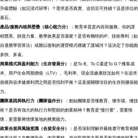
升級體驗（如沉浸式研學）？需求是否真實、迫切且可持續？這是排位的
基石。
產品/服務內核與壁壘（核心能力分）
：教育本質是內容與服務。你的課
程體系、師資力量、教學效果是否過硬？是否有獨特的IP、技術專利（如
自適應學習算法）或難以復制的運營模式構建了護城河？這決定了你能跑
多快、多遠。
商業模式與盈利能力（生存發展分）
：是To B、To C還是To G？獲客成
本、用戶生命周期價值（LTV）、毛利率、現金流健康狀況如何？在追求
規模與追求健康利潤之間是否找到平衡？這直接關聯項目的生存與擴張能
力。
團隊基因與執行力（團隊協作分）
：創始團隊是否懂教育、懂市場、懂技
術？是否有強大的執行力和堅韌的創業精神？教育是“慢行業”，需要情
懷，更需要將情懷落地的務實能力。
政策合規與風險意識（合規安全分）
：是否深刻理解并嚴格遵守教育相關
政策法規？在數據安全、內容審核、資金監管等方面是否有完備的預案？