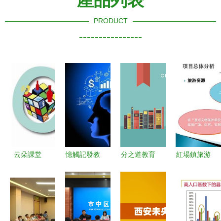
產品列表
PRODUCT
----------------
云朵課堂
憶觸記發教
分之道教育
紅場鎮旅游
以教育O2O
育 以加盟
小學輔導班
資源開發項
模式，如何
撬動記憶培
加盟全攻
目投資報告
在在線教育
訓藍海，剖
略，開啟教
（第一期）
紅海中分得
析其投資價
育項目投資
教育項目投