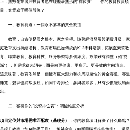
上，無數創業者與投資者也在經歷著無形的“排位賽”——你的教育投資項
目，究竟處于哪個段位？
一、教育賽道：一個永不落幕的黃金賽道
教育，自古便是國之根本、家之希望。隨著經濟發展與消費升級，家
庭教育支出持續增長，教育市場已從傳統的K12學科培訓，拓展至素質教
育、職業教育、教育科技、終身學習等多個維度。政策雖有調整（如“雙
減”），但需求從未消失，而是向更健康、更多元、更長效的方向演進。
這意味著，教育依然是一個擁有巨大潛力和抗周期屬性的黃金賽道。賽道
雖寬，競爭也異常激烈，如同中考排位，參與者眾多，只有少數能脫穎而
出。
二、審視你的“投資排位表”：關鍵維度分析
項目定位與市場需求匹配度（基礎分）
：你的教育項目解決了什么痛點？
是提升效率（如AI助學工具）、填補空白（如新興職業技能培訓）、還是