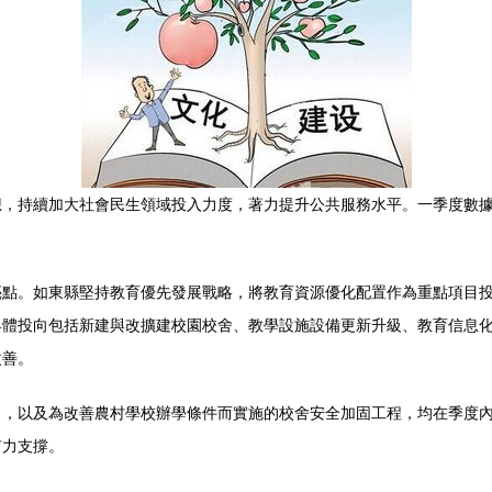
，持續加大社會民生領域投入力度，著力提升公共服務水平。一季度數據顯
亮點。如東縣堅持教育優先發展戰略，將教育資源優化配置作為重點項目
具體投向包括新建與改擴建校園校舍、教學設施設備更新升級、教育信息
改善。
目，以及為改善農村學校辦學條件而實施的校舍安全加固工程，均在季度
有力支撐。