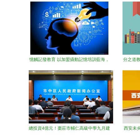
憶觸記發教育 以加盟撬動記憶培訓藍海，
分之道教
剖析其投資價值與創業路徑
總投資4億元！棗莊市輔仁高級中學九月建
西安未
成投用，助力區域教育升級